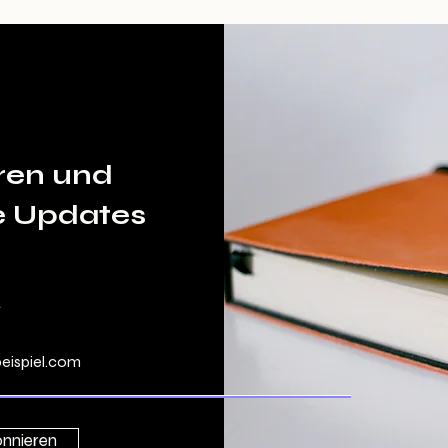
ren und
e Updates
nnieren