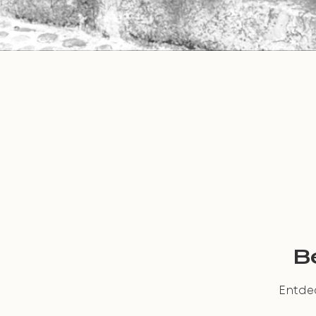
B
Entdec